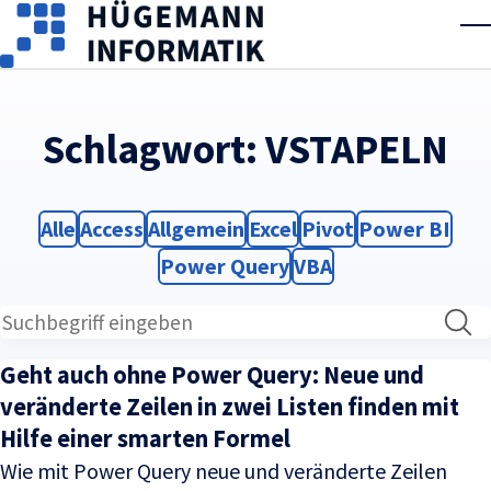
Skip to main content
T
Schlagwort:
VSTAPELN
Filter
Filter
Filter
Filter
Filter
Filter
Alle
Access
Allgemein
Excel
Pivot
Power BI
Filter
Filter
Power Query
VBA
Geht auch ohne Power Query: Neue und
veränderte Zeilen in zwei Listen finden mit
Hilfe einer smarten Formel
Wie mit Power Query neue und veränderte Zeilen