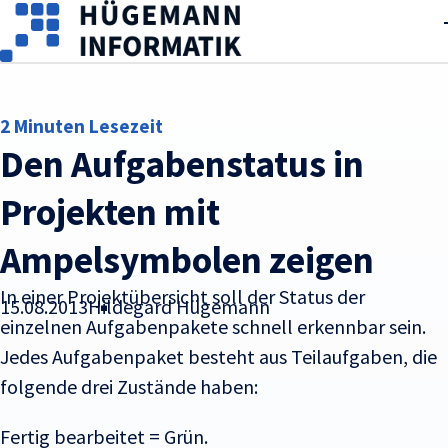
Skip to main content
2 Minuten Lesezeit
Den Aufgabenstatus in
Projekten mit
Ampelsymbolen zeigen
In einer Projektübersicht soll der Status der
15.08.2013
Hildegard Hügemann
einzelnen Aufgabenpakete schnell erkennbar sein.
Jedes Aufgabenpaket besteht aus Teilaufgaben, die
folgende drei Zustände haben:
Fertig bearbeitet = Grün.