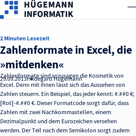
Skip to main content
T
2 Minuten Lesezeit
Zahlenformate in Excel, die
»mitdenken«
Zahlenformate sind sozusagen die Kosmetik von
29.09.2013
Hildegard Hügemann
Excel. Denn mit ihnen lässt sich das Aussehen von
Zahlen steuern. Ein Beispiel, das jeder kennt: #.##0 €;
[Rot]-#.##0 €.
Dieser Formatcode sorgt dafür, dass
Zahlen mit zwei Nachkommastellen, einem
Dezimalpunkt und dem Eurozeichen versehen
werden. Der Teil nach dem Semikolon sorgt zudem