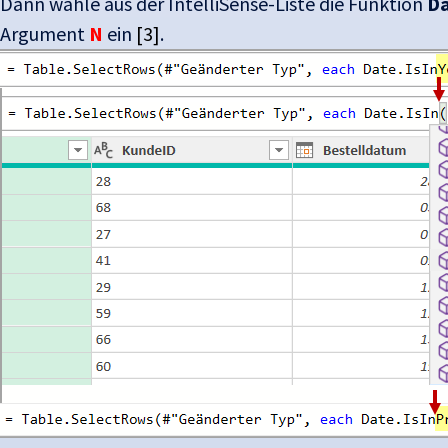
Dann wähle aus der IntelliSense-Liste die Funktion
Da
Argument
N
ein
[3]
.