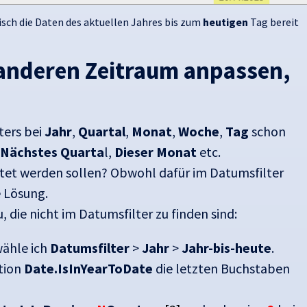
sch die Daten des aktuellen Jahres bis zum
heutigen
Tag bereit
n anderen Zeitraum anpassen,
ters bei
Jahr
,
Quartal
,
Monat
,
Woche
,
Tag
schon
Nächstes Quarta
l,
Dieser Monat
etc.
tet werden sollen? Obwohl dafür im Datumsfilter
e Lösung.
, die nicht im Datumsfilter zu finden sind:
ähle ich
Datumsfilter
>
Jahr
>
Jahr-bis-heute
.
ktion
Date.IsInYearToDate
die letzten Buchstaben