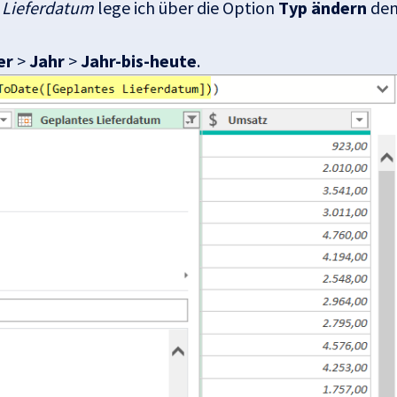
 Lieferdatum
lege ich über die Option
Typ ändern
de
er
>
Jahr
>
Jahr-bis-heute
.