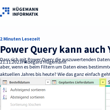
Skip to main content
2 Minuten Lesezeit
Power Query kann auch Y
Dass sich mit Power Query die auszuwertenden Daten d
21.11.2023
Hildegard Hügemann
aber, wenn es beim Filtern um Daten eines bestimmte
aktuellen Jahres bis heute? Wie das ganz einfach geht,