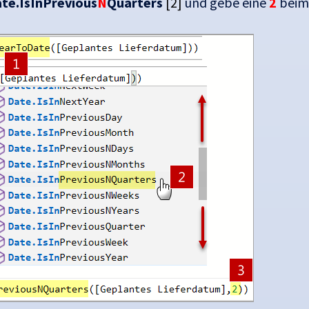
te.IsInPrevious
N
Quarters
[2]
und gebe eine
2
beim