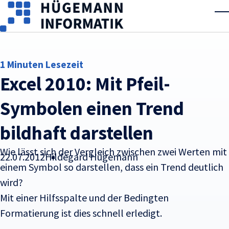
Skip to main content
T
1 Minuten Lesezeit
Excel 2010: Mit Pfeil-
Symbolen einen Trend
bildhaft darstellen
Wie lässt sich der Vergleich zwischen zwei Werten mit
22.07.2012
Hildegard Hügemann
einem Symbol so darstellen, dass ein Trend deutlich
wird?
Mit einer Hilfsspalte und der Bedingten
Formatierung ist dies schnell erledigt.