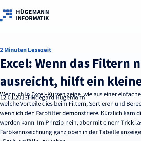
Skip to main content
2 Minuten Lesezeit
Excel: Wenn das Filtern 
ausreicht, hilft ein klein
Wenn ich in Excel-Kursen zeige, wie aus einer einfach
12.01.2013
Hildegard Hügemann
welche Vorteile dies beim Filtern, Sortieren und Bere
wenn ich den Farbfilter demonstriere. Kürzlich kam d
werden kann. Im Prinzip nein, aber mit einem Trick la
Farbkennzeichnung ganz oben in der Tabelle anzeigen 